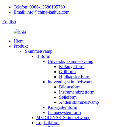
Telefon: 0086-13586195760
Email: info@china-kaihua.com
English
Hjem
Produkt
Skimmelsvamp
Bilform
Udvendig skimmelsvamp
Kofangerform
Grillform
Hjulkapsler Form
Indvendig skimmelsvamp
Bildørsform
Instrumentbrætform
Søjleform
Anden skimmelsvamp
Kølesystemform
Lampesystemform
MEDICINSK Skimmelsvamp
Logistikform