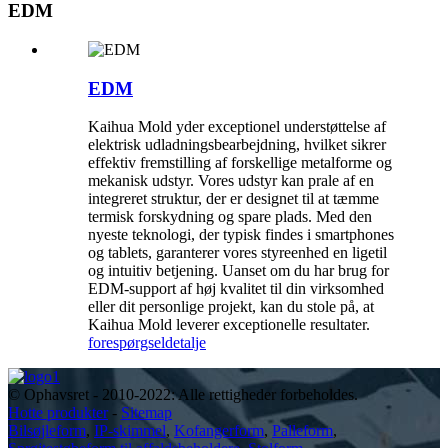
EDM
EDM
Kaihua Mold yder exceptionel understøttelse af
elektrisk udladningsbearbejdning, hvilket sikrer
effektiv fremstilling af forskellige metalforme og
mekanisk udstyr. Vores udstyr kan prale af en
integreret struktur, der er designet til at tæmme
termisk forskydning og spare plads. Med den
nyeste teknologi, der typisk findes i smartphones
og tablets, garanterer vores styreenhed en ligetil
og intuitiv betjening. Uanset om du har brug for
EDM-support af høj kvalitet til din virksomhed
eller dit personlige projekt, kan du stole på, at
Kaihua Mold leverer exceptionelle resultater.
forespørgsel
detalje
© Ophavsret - 2010-2022: Alle rettigheder forbeholdes.
Hotte produkter
-
Sitemap
Bilsøjleform
,
IP-skimmel
,
Kofangerform
,
Palleform
,