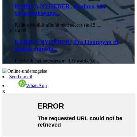
KAIHUA NYHEDER | Omfavn 10x
væksttankegang...
Kaihua Moulds afholdt med succes sin 15. ...
Jul
02
KAIHUA NYHEDER | Fra Huangyan til
globalt område...
I et eksklusivt interview med Towards No...
Send e-mail
WhatsApp
x