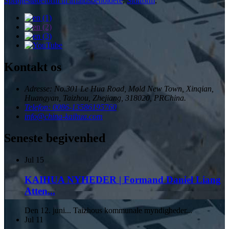
Sprøjtestøbeform til affaldsbeholdere
,
Stolform
,
Kontakt os
Adresse: No.301 Le Hua Road, Mold New Town, Xinqian,
Huangyan, Taizhou, Zhejiang, 318020, PRChina.
Telefon: 0086-13586195760
info@china-kaihua.com
Seneste begivenhed
Jul
15
KAIHUA NYHEDER | Formand Daniel Liang
Atten...
Den 12. juni... Taizhous kommunale myndigheder...
Jul
11