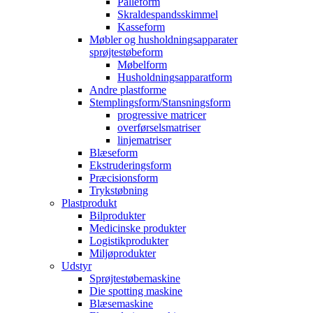
Palleform
Skraldespandsskimmel
Kasseform
Møbler og husholdningsapparater
sprøjtestøbeform
Møbelform
Husholdningsapparatform
Andre plastforme
Stemplingsform/Stansningsform
progressive matricer
overførselsmatriser
linjematriser
Blæseform
Ekstruderingsform
Præcisionsform
Trykstøbning
Plastprodukt
Bilprodukter
Medicinske produkter
Logistikprodukter
Miljøprodukter
Udstyr
Sprøjtestøbemaskine
Die spotting maskine
Blæsemaskine