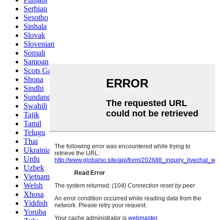
Serbian
Sesotho
Sinhala
Slovak
Slovenian
Somali
Samoan
Scots Gaelic
Shona
Sindhi
Sundanese
Swahili
Tajik
Tamil
Telugu
Thai
Ukrainian
Urdu
Uzbek
Vietnamese
Welsh
Xhosa
Yiddish
Yoruba