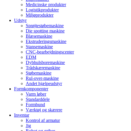
Medicinske produkter
Logistikprodukter
Miljøprodukter
Udstyr
Sprøjtestøbemaskine
Die spotting maskine
Blæsemaskine
Ekstruderingsmaskine
Stansemaskine
CNC-bearbejdningscenter
EDM
Dybhulsboremaskine
Trådskæremaskine
Støbemaskine
Rul-over-maskine
Andet hjælpeudstyr
Formkomponenter
Varm løber
Standarddele
Formbund
Værktøj og skærere
Inventar
Kontrol af armatur
Jig
Robot og griber