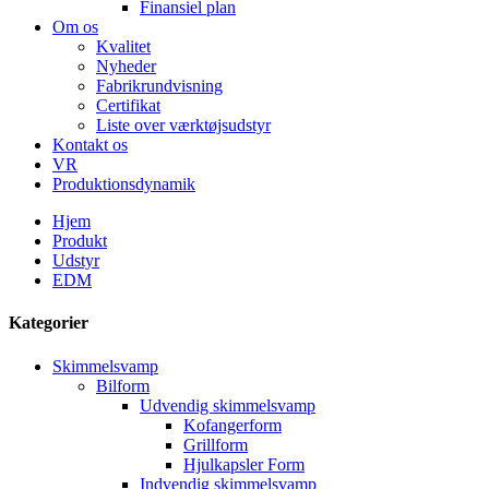
Finansiel plan
Om os
Kvalitet
Nyheder
Fabrikrundvisning
Certifikat
Liste over værktøjsudstyr
Kontakt os
VR
Produktionsdynamik
Hjem
Produkt
Udstyr
EDM
Kategorier
Skimmelsvamp
Bilform
Udvendig skimmelsvamp
Kofangerform
Grillform
Hjulkapsler Form
Indvendig skimmelsvamp