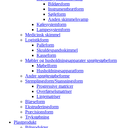
Bildørsform
Instrumentbrætform
Søjleform
Anden skimmelsvamp
Kølesystemform
Lampesystemform
Medicinsk skimmel
Logistikform
Palleform
Skraldespandsskimmel
Kasseform
Møbler og husholdningsapparater sprøjtestøbeform
Møbelform
Husholdningsapparatform
Andre sprøjtestøbeforme
Stemplingsform/Stansningsform
Progressive matricer
Overførselsmatriser
Linjematriser
Blæseform
Ekstruderingsform
Præcisionsform
Trykstøbning
Plastprodukt
Bilprodukter