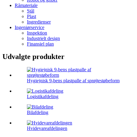
Råmateriale
Stål
Plast
Ingredienser
Ingeniørservice
Inspektion
Industrielt design
Finansiel plan
Udvalgte produkter
Hygiejnisk 9-bens plastpalle af sprøjtestøbeform
Logistikafdeling
Bilafdeling
Hvidevareafdelingen