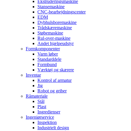
Ekstruderingsmaskine
Stansemaskine
CNC-bearbejdningscenter
EDM
Dybhulsboremaskine
Trådskæremaskine
Støbemaskine
Rul-over-maskine
Andet hjælpeudstyr
Formkomponenter
Varm løber
Standarddele
Formbund
Værktøj og skærere
Inventar
Kontrol af armatur
Jig
Robot og griber
Råmateriale
Stål
Plast
Ingredienser
Ingeniørservice
Inspektion
Industrielt design