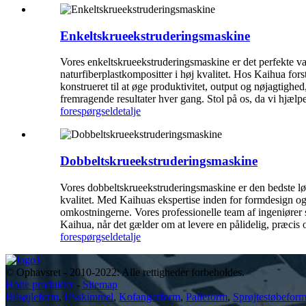
Enkeltskrueekstruderingsmaskine
Vores enkeltskrueekstruderingsmaskine er det perfekte val
naturfiberplastkompositter i høj kvalitet. Hos Kaihua forst
konstrueret til at øge produktivitet, output og nøjagtigh
fremragende resultater hver gang. Stol på os, da vi hjælpe
forespørgsel
detalje
Dobbeltskrueekstruderingsmaskine
Vores dobbeltskrueekstruderingsmaskine er den bedste løsn
kvalitet. Med Kaihuas ekspertise inden for formdesign og 
omkostningerne. Vores professionelle team af ingeniører 
Kaihua, når det gælder om at levere en pålidelig, præcis 
forespørgsel
detalje
© Ophavsret - 2010-2022: Alle rettigheder forbeholdes.
Hotte produkter
-
Sitemap
Bilsøjleform
,
IP-skimmel
,
Kofangerform
,
Palleform
,
Sprøjtestøbeform 