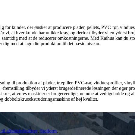
g for kunder, der ønsker at producere plader, pellets, PVC-rør, vinduesp
år vi, at hver kunde har unikke krav, og derfor tilbyder vi en yderst bru
ed, samtidig med at de reducerer omkostningerne. Med Kaihua kan du stol
r dig med at tage din produktion til det næste niveau.
ing til produktion af plader, træpiller, PVC-rør, vinduesprofiler, vinyl
-fremstilling tilbyder vi yderst brugerdefinerede løsninger, der øger pro
sikrer, at vores maskiner er brugervenlige, nemme at vedligeholde og a
og dobbeltskrueekstruderingsmaskine af høj kvalitet.
til affaldsbeholdere
,
Stolform
,