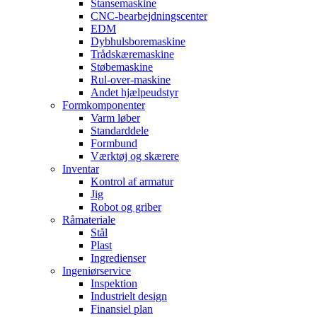
Stansemaskine
CNC-bearbejdningscenter
EDM
Dybhulsboremaskine
Trådskæremaskine
Støbemaskine
Rul-over-maskine
Andet hjælpeudstyr
Formkomponenter
Varm løber
Standarddele
Formbund
Værktøj og skærere
Inventar
Kontrol af armatur
Jig
Robot og griber
Råmateriale
Stål
Plast
Ingredienser
Ingeniørservice
Inspektion
Industrielt design
Finansiel plan