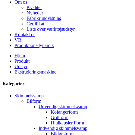
Om os
Kvalitet
Nyheder
Fabrikrundvisning
Certifikat
Liste over værktøjsudstyr
Kontakt os
VR
Produktionsdynamik
Hjem
Produkt
Udstyr
Ekstruderingsmaskine
Kategorier
Skimmelsvamp
Bilform
Udvendig skimmelsvamp
Kofangerform
Grillform
Hjulkapsler Form
Indvendig skimmelsvamp
Bildørsform