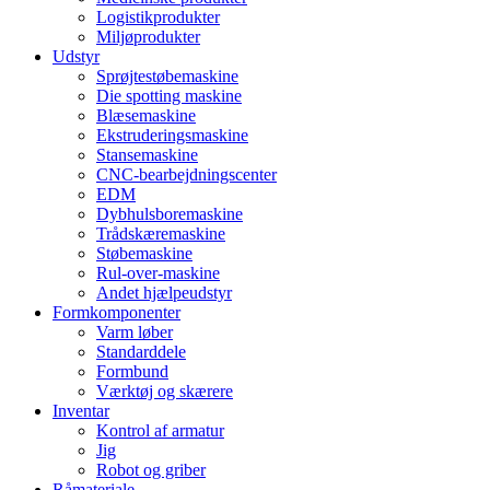
Logistikprodukter
Miljøprodukter
Udstyr
Sprøjtestøbemaskine
Die spotting maskine
Blæsemaskine
Ekstruderingsmaskine
Stansemaskine
CNC-bearbejdningscenter
EDM
Dybhulsboremaskine
Trådskæremaskine
Støbemaskine
Rul-over-maskine
Andet hjælpeudstyr
Formkomponenter
Varm løber
Standarddele
Formbund
Værktøj og skærere
Inventar
Kontrol af armatur
Jig
Robot og griber
Råmateriale