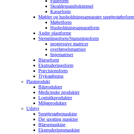
Palleform
Skraldespandsskimmel
Kasseform
Møbler og husholdningsapparater sprøjtestøbefor
Møbelform
Husholdningsapparatform
Andre plastforme
Stemplingsform/Stansningsform
progressive matricer
overførselsmatriser
linjematriser
Blæseform
Ekstruderingsform
Præcisionsform
Trykstøbning
Plastprodukt
Bilprodukter
Medicinske produkter
Logistikprodukter
Miljøprodukter
Udstyr
Sprøjtestøbemaskine
Die spotting maskine
Blæsemaskine
Ekstruderingsmaskine