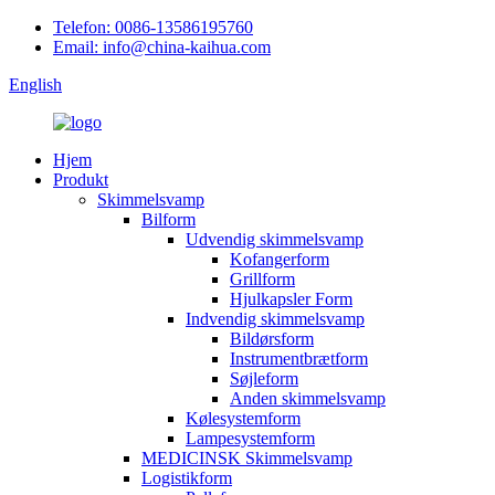
Telefon: 0086-13586195760
Email: info@china-kaihua.com
English
Hjem
Produkt
Skimmelsvamp
Bilform
Udvendig skimmelsvamp
Kofangerform
Grillform
Hjulkapsler Form
Indvendig skimmelsvamp
Bildørsform
Instrumentbrætform
Søjleform
Anden skimmelsvamp
Kølesystemform
Lampesystemform
MEDICINSK Skimmelsvamp
Logistikform