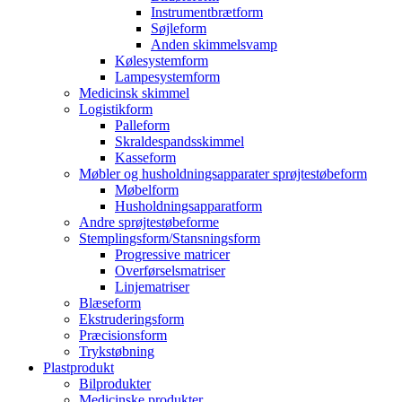
Instrumentbrætform
Søjleform
Anden skimmelsvamp
Kølesystemform
Lampesystemform
Medicinsk skimmel
Logistikform
Palleform
Skraldespandsskimmel
Kasseform
Møbler og husholdningsapparater sprøjtestøbeform
Møbelform
Husholdningsapparatform
Andre sprøjtestøbeforme
Stemplingsform/Stansningsform
Progressive matricer
Overførselsmatriser
Linjematriser
Blæseform
Ekstruderingsform
Præcisionsform
Trykstøbning
Plastprodukt
Bilprodukter
Medicinske produkter