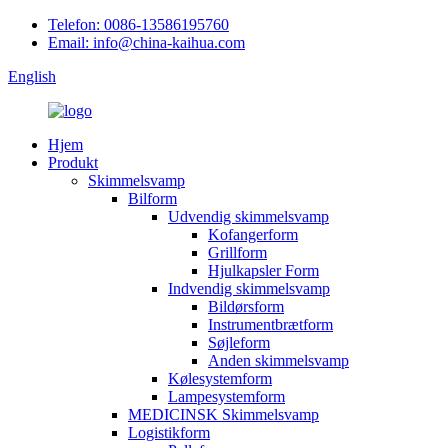
Telefon: 0086-13586195760
Email: info@china-kaihua.com
English
Hjem
Produkt
Skimmelsvamp
Bilform
Udvendig skimmelsvamp
Kofangerform
Grillform
Hjulkapsler Form
Indvendig skimmelsvamp
Bildørsform
Instrumentbrætform
Søjleform
Anden skimmelsvamp
Kølesystemform
Lampesystemform
MEDICINSK Skimmelsvamp
Logistikform