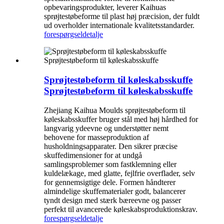
opbevaringsprodukter, leverer Kaihuas
sprøjtestøbeforme til plast høj præcision, der fuldt
ud overholder internationale kvalitetsstandarder.
forespørgsel
detalje
Sprøjtestøbeform til køleskabsskuffe
Sprøjtestøbeform til køleskabsskuffe
Zhejiang Kaihua Moulds sprøjtestøbeform til
køleskabsskuffer bruger stål med høj hårdhed for
langvarig ydeevne og understøtter nemt
behovene for masseproduktion af
husholdningsapparater. Den sikrer præcise
skuffedimensioner for at undgå
samlingsproblemer som fastklemning eller
kuldelækage, med glatte, fejlfrie overflader, selv
for gennemsigtige dele. Formen håndterer
almindelige skuffematerialer godt, balancerer
tyndt design med stærk bæreevne og passer
perfekt til avancerede køleskabsproduktionskrav.
forespørgsel
detalje