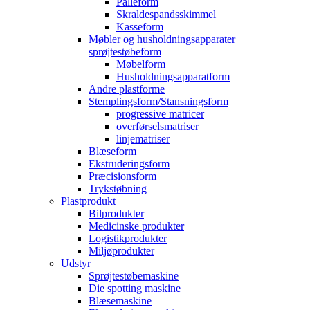
Palleform
Skraldespandsskimmel
Kasseform
Møbler og husholdningsapparater
sprøjtestøbeform
Møbelform
Husholdningsapparatform
Andre plastforme
Stemplingsform/Stansningsform
progressive matricer
overførselsmatriser
linjematriser
Blæseform
Ekstruderingsform
Præcisionsform
Trykstøbning
Plastprodukt
Bilprodukter
Medicinske produkter
Logistikprodukter
Miljøprodukter
Udstyr
Sprøjtestøbemaskine
Die spotting maskine
Blæsemaskine