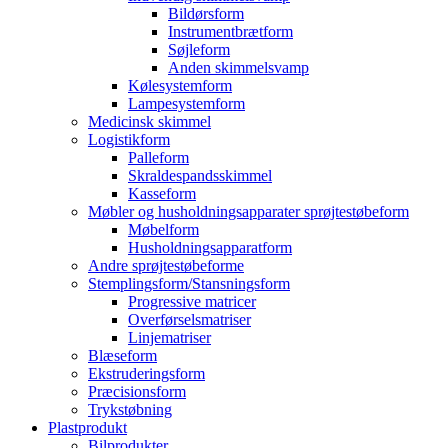
Bildørsform
Instrumentbrætform
Søjleform
Anden skimmelsvamp
Kølesystemform
Lampesystemform
Medicinsk skimmel
Logistikform
Palleform
Skraldespandsskimmel
Kasseform
Møbler og husholdningsapparater sprøjtestøbeform
Møbelform
Husholdningsapparatform
Andre sprøjtestøbeforme
Stemplingsform/Stansningsform
Progressive matricer
Overførselsmatriser
Linjematriser
Blæseform
Ekstruderingsform
Præcisionsform
Trykstøbning
Plastprodukt
Bilprodukter