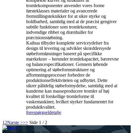
komplekse kurver og strukturer af
tromlekomponenter anvender vores forme
førsteklasses materialer og avancerede
fremstillingsteknikker for at sikre styrke og
holdbarhed, samtidig med at de præcist gengiver
subtile funktioner som tromlekonturer,
indvendige ribber og drænhuller for
præcisionsstøbning.
Kaihua tilbyder komplette serviceydelser fra
design til levering og udvikler skræddersyede
støbeformløsninger baseret på specifikke
mærkekrav – herunder tromlekapacitet, bæreevne
og balancespecifikationer. Gennem løbende
optimering af støbeformstrukturer og
afformningsprocesser forbedrer de
produktionseffektiviteten og udbyttet. Dette
sikrer pålidelig støbeformydelse, samtidig med at
kunderne kan masseproducere tromler af høj
kvalitet til forskellige tromleforme til
vaskemaskiner, hvilket styrker fundamentet for
produktkvalitet.
forespørgsel
detalje
1
2
Næste >
>>
Side 1 / 2