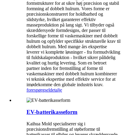
formstrukturer for at sikre høj præcision og stabil
formning af dobbelt hulrum. Vores forme er
præcisionskonstrueret for holdbarhed og
slidstyrke, hvilket garanterer effektiv
masseproduktion på lang sigt. Vi tilbyder også
skræddersyede formdesigns, der passer til
forskellige forme til vaskemaskiner med dobbelt
hulrum og opfylder specifikke strukturelle krav til
dobbelt hulrum. Med mange års ekspertise
leverer vi komplette løsninger - fra formudvikling
til fuldskalaproduktion - hvilket sikrer pålidelig
kvalitet og hurtig levering. Som en betroet
partner inden for fremstilling af forme til
vaskemaskiner med dobbelt hulrum kombinerer
vi teknisk ekspertise med effektiv service for at
imødekomme den globale industris krav.
forespørgsel
detalje
EV-batterikasseform
Kaihua Mold specialiserer sig i
præcisionsfremstilling af støbeforme til
batterikasser til elbiler og leverer skræddersyede