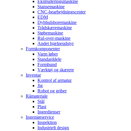
Ekstruderingsmaskine
Stansemaskine
CNC-bearbejdningscenter
EDM
Dybhulsboremaskine
Trådskæremaskine
Støbemaskine
Rul-over-maskine
Andet hjælpeudstyr
Formkomponenter
Varm løber
Standarddele
Formbund
Værktøj og skærere
Inventar
Kontrol af armatur
Jig
Robot og griber
Råmateriale
Stål
Plast
Ingredienser
Ingeniørservice
Inspektion
Industrielt design