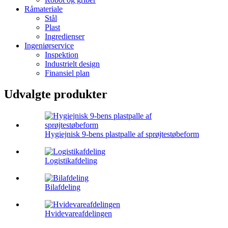
Råmateriale
Stål
Plast
Ingredienser
Ingeniørservice
Inspektion
Industrielt design
Finansiel plan
Udvalgte produkter
Hygiejnisk 9-bens plastpalle af sprøjtestøbeform
Logistikafdeling
Bilafdeling
Hvidevareafdelingen