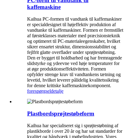
PC-form til vandtank til
kaffemaskine
Kaihua PC-formen til vandtank til kaffemaskiner
er specialdesignet til højeffektiv produktion af
vandtanke til kaffemaskiner. Formen er fremstillet
af førsteklasses materialer med præcisionsteknik
og optimeret til PC-materialeegenskaber, hvilket
sikrer ensartet struktur, dimensionsstabilitet og
fejlfrit glatte overflader under sprøjtestøbning.
Den er bygget til holdbarhed og har fremragende
slidstyrke og ydeevne ved høje temperaturer for
at øge produktionseffektiviteten. Formen
opfylder strenge krav til vandtankens tætning og
levetid, hvilket leverer pålidelig kvalitetssikring
for denne kritiske kaffemaskinekomponent.
forespørgsel
detalje
Plastbordsprøjtestøbeform
Kaihua har specialiseret sig i sprøjtestøbning af
plastikborde i over 20 år og har sat standarder for
kvalitet og håndværk i møbelindustrien. Vores