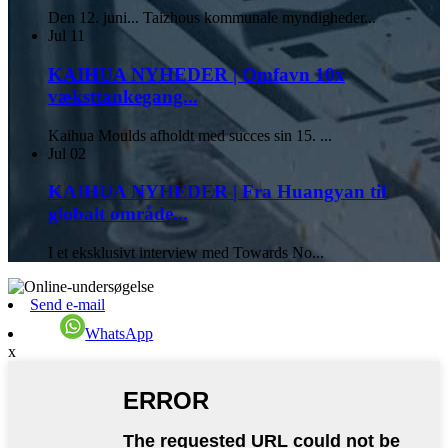
Den 12. juni... Taizhous kommunale myndigheder...
Jul
11
KAIHUA NYHEDER | Omfavn 10x
væksttankegang...
Kaihua Moulds afholdt med succes sin 15. ...
Jul
02
KAIHUA NYHEDER | Fra Huangyan til
globalt område...
I et eksklusivt interview med Towards No...
Send e-mail
WhatsApp
x