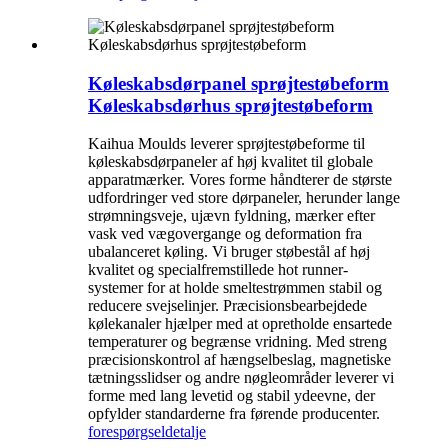
Køleskabsdørpanel sprøjtestøbeform
Køleskabsdørhus sprøjtestøbeform
Kaihua Moulds leverer sprøjtestøbeforme til
køleskabsdørpaneler af høj kvalitet til globale
apparatmærker. Vores forme håndterer de største
udfordringer ved store dørpaneler, herunder lange
strømningsveje, ujævn fyldning, mærker efter
vask ved vægovergange og deformation fra
ubalanceret køling. Vi bruger støbestål af høj
kvalitet og specialfremstillede hot runner-
systemer for at holde smeltestrømmen stabil og
reducere svejselinjer. Præcisionsbearbejdede
kølekanaler hjælper med at opretholde ensartede
temperaturer og begrænse vridning. Med streng
præcisionskontrol af hængselbeslag, magnetiske
tætningsslidser og andre nøgleområder leverer vi
forme med lang levetid og stabil ydeevne, der
opfylder standarderne fra førende producenter.
forespørgsel
detalje