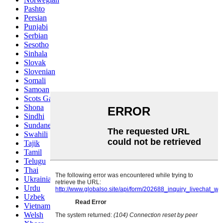
Pashto
Persian
Punjabi
Serbian
Sesotho
Sinhala
Slovak
Slovenian
Somali
Samoan
Scots Gaelic
Shona
Sindhi
Sundanese
Swahili
Tajik
Tamil
Telugu
Thai
Ukrainian
Urdu
Uzbek
Vietnamese
Welsh