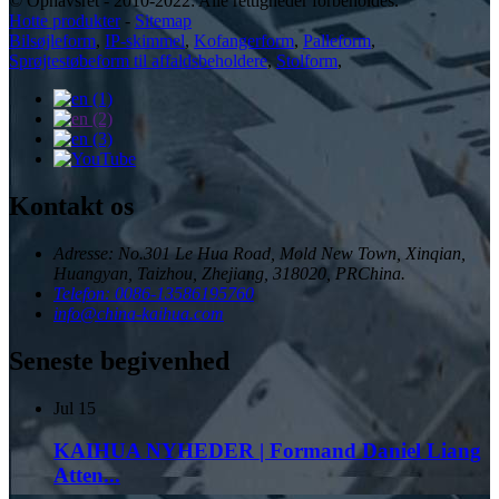
© Ophavsret - 2010-2022: Alle rettigheder forbeholdes.
Hotte produkter
-
Sitemap
Bilsøjleform
,
IP-skimmel
,
Kofangerform
,
Palleform
,
Sprøjtestøbeform til affaldsbeholdere
,
Stolform
,
Kontakt os
Adresse: No.301 Le Hua Road, Mold New Town, Xinqian,
Huangyan, Taizhou, Zhejiang, 318020, PRChina.
Telefon: 0086-13586195760
info@china-kaihua.com
Seneste begivenhed
Jul
15
KAIHUA NYHEDER | Formand Daniel Liang
Atten...