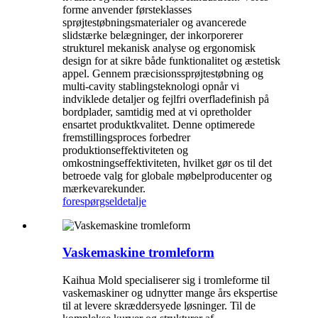
forme anvender førsteklasses
sprøjtestøbningsmaterialer og avancerede
slidstærke belægninger, der inkorporerer
strukturel mekanisk analyse og ergonomisk
design for at sikre både funktionalitet og æstetisk
appel. Gennem præcisionssprøjtestøbning og
multi-cavity stablingsteknologi opnår vi
indviklede detaljer og fejlfri overfladefinish på
bordplader, samtidig med at vi opretholder
ensartet produktkvalitet. Denne optimerede
fremstillingsproces forbedrer
produktionseffektiviteten og
omkostningseffektiviteten, hvilket gør os til det
betroede valg for globale møbelproducenter og
mærkevarekunder.
forespørgsel
detalje
Vaskemaskine tromleform
Kaihua Mold specialiserer sig i tromleforme til
vaskemaskiner og udnytter mange års ekspertise
til at levere skræddersyede løsninger. Til de