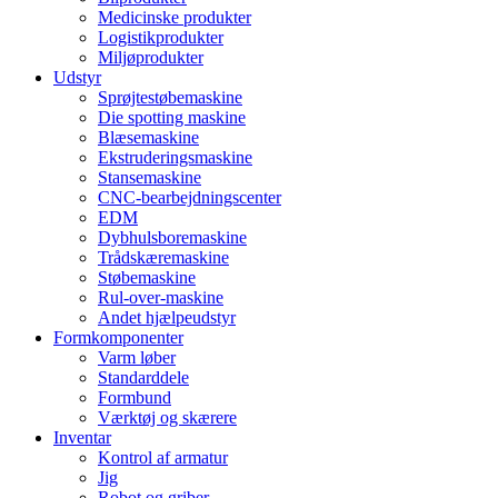
Medicinske produkter
Logistikprodukter
Miljøprodukter
Udstyr
Sprøjtestøbemaskine
Die spotting maskine
Blæsemaskine
Ekstruderingsmaskine
Stansemaskine
CNC-bearbejdningscenter
EDM
Dybhulsboremaskine
Trådskæremaskine
Støbemaskine
Rul-over-maskine
Andet hjælpeudstyr
Formkomponenter
Varm løber
Standarddele
Formbund
Værktøj og skærere
Inventar
Kontrol af armatur
Jig
Robot og griber