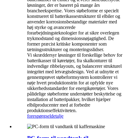
løsninger, der er baseret på mange års
brancheekspertise. Vores støbeforme er specielt
konstrueret til batterikassestrukturer til elbiler og
anvender korrosionsbestandige materialer med
høj styrke og avancerede
forarbejdningsteknologier for at sikre overlegen
trykmodstand og dimensionsnøjagtighed. De
former præcist kritiske komponenter som
tætningsstrukturer og monteringsslidser.
Vi skræddersyr løsninger til forskellige behov for
batterikasser til køretøjer, fra skalkonturer til
indvendige ribbelayouts, og balancerer strukturel
integritet med letvægtsdesign. Ved at udnytte et
gennemprøvet støbeformsystem kontrollerer vi
nøje hvert produktionstrin for at opfylde nye
sikkerhedsstandarder for energikøretøjer. Vores
pålidelige støbeforme understøtter beskyttelse og
installation af batteripakker, hvilket hjælper
elbilproducenter med at forbedre
produktionseffektiviteten.
forespørgsel
detalje