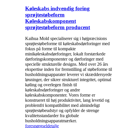
Køleskabs indvendig foring
sprøjtestøbeform
Køleskabskomponent
sprøjtestøbeform producent
Kaihua Mold specialiserer sig i højpræcisions
sprøjtestøbeforme til køleskabsdørforinger med
fokus på forme til kompakte
minikøleskabsdørforinger, lokalt forstærkede
dørforingskomponenter og dørforinger med
specielle strukturelle designs. Med over 26 års
ekspertise inden for fremstilling af støbeforme til
husholdningsapparater leverer vi skræddersyede
løsninger, der sikrer strukturel integritet, optimal
køling og overlegen finish til
køleskabsdørforinger og andre
køleskabskomponenter. Vores forme er
konstrueret til høj produktivitet, lang levetid og
problemfri kompatibilitet med almindeligt
sprøjtestøbeudstyr og opfylder de strenge
kvalitetsstandarder fra globale
husholdningsapparatmærker.
forespørgsel
detalje