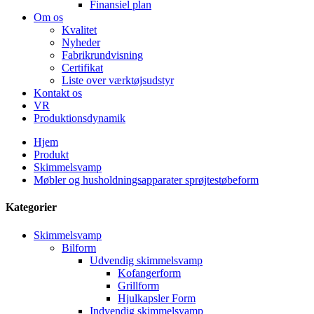
Finansiel plan
Om os
Kvalitet
Nyheder
Fabrikrundvisning
Certifikat
Liste over værktøjsudstyr
Kontakt os
VR
Produktionsdynamik
Hjem
Produkt
Skimmelsvamp
Møbler og husholdningsapparater sprøjtestøbeform
Kategorier
Skimmelsvamp
Bilform
Udvendig skimmelsvamp
Kofangerform
Grillform
Hjulkapsler Form
Indvendig skimmelsvamp