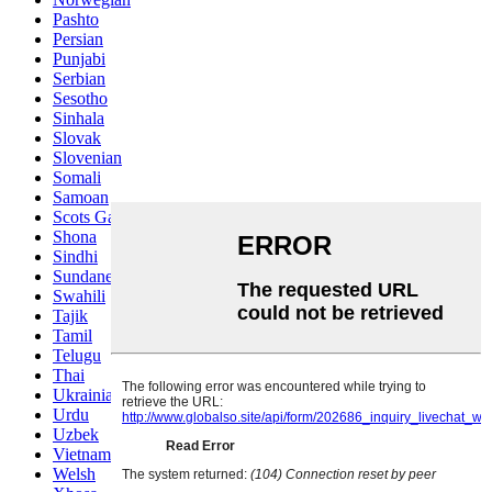
Pashto
Persian
Punjabi
Serbian
Sesotho
Sinhala
Slovak
Slovenian
Somali
Samoan
Scots Gaelic
Shona
Sindhi
Sundanese
Swahili
Tajik
Tamil
Telugu
Thai
Ukrainian
Urdu
Uzbek
Vietnamese
Welsh