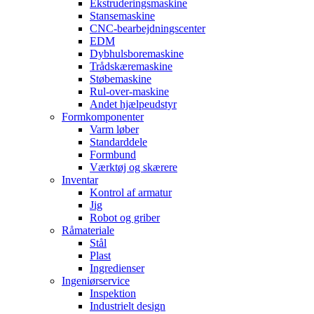
Ekstruderingsmaskine
Stansemaskine
CNC-bearbejdningscenter
EDM
Dybhulsboremaskine
Trådskæremaskine
Støbemaskine
Rul-over-maskine
Andet hjælpeudstyr
Formkomponenter
Varm løber
Standarddele
Formbund
Værktøj og skærere
Inventar
Kontrol af armatur
Jig
Robot og griber
Råmateriale
Stål
Plast
Ingredienser
Ingeniørservice
Inspektion
Industrielt design