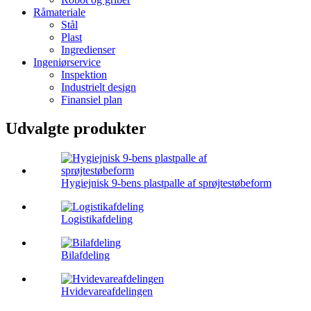
Råmateriale
Stål
Plast
Ingredienser
Ingeniørservice
Inspektion
Industrielt design
Finansiel plan
Udvalgte produkter
Hygiejnisk 9-bens plastpalle af sprøjtestøbeform
Logistikafdeling
Bilafdeling
Hvidevareafdelingen