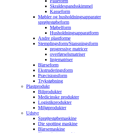
Palleform
Skraldespandsskimmel
Kasseform
Møbler og husholdningsapparater
sprøjtestøbeform
Møbelform
Husholdningsapparatform
Andre plastforme
Stemplingsform/Stansningsform
progressive matricer
overførselsmatriser
linjematriser
Blæseform
Ekstruderingsform
Præcisionsform
Trykstøbning
Plastprodukt
Bilprodukter
Medicinske produkter
Logistikprodukter
Miljøprodukter
Udstyr
Sprøjtestøbemaskine
Die spotting maskine
Blæsemaskine