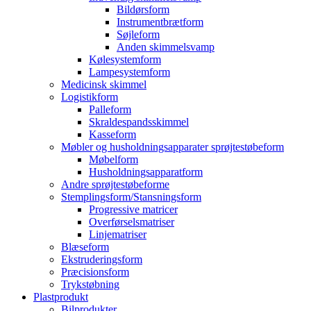
Bildørsform
Instrumentbrætform
Søjleform
Anden skimmelsvamp
Kølesystemform
Lampesystemform
Medicinsk skimmel
Logistikform
Palleform
Skraldespandsskimmel
Kasseform
Møbler og husholdningsapparater sprøjtestøbeform
Møbelform
Husholdningsapparatform
Andre sprøjtestøbeforme
Stemplingsform/Stansningsform
Progressive matricer
Overførselsmatriser
Linjematriser
Blæseform
Ekstruderingsform
Præcisionsform
Trykstøbning
Plastprodukt
Bilprodukter