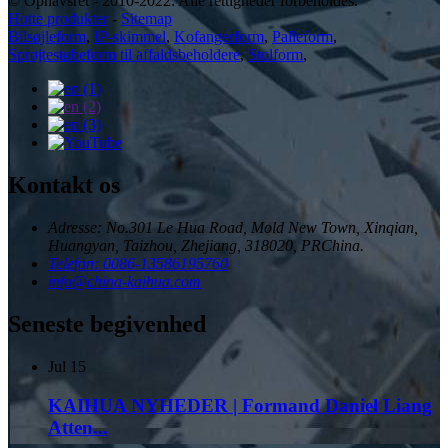
© Ophavsret - 2010-2022: Alle rettigheder forbeholdes.
Hotte produkter
-
Sitemap
Bilsøjleform
,
IP-skimmel
,
Kofangerform
,
Palleform
,
Sprøjtestøbeform til affaldsbeholdere
,
Stolform
,
Kontakt os
Adresse: No.301 Le Hua Road, Mold New Town, Xinqian,
Huangyan, Taizhou, Zhejiang, 318020, PRChina.
Telefon: 0086-13586195760
info@china-kaihua.com
Seneste begivenhed
Jul
15
KAIHUA NYHEDER | Formand Daniel Liang
Atten...