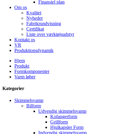
Finansiel plan
Om os
Kvalitet
Nyheder
Fabrikrundvisning
Certifikat
Liste over værktøjsudstyr
Kontakt os
VR
Produktionsdynamik
Hjem
Produkt
Formkomponenter
Varm løber
Kategorier
Skimmelsvamp
Bilform
Udvendig skimmelsvamp
Kofangerform
Grillform
Hjulkapsler Form
Indvendig skimmelsvamp