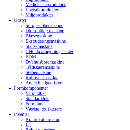
Medicinske produkter
Logistikprodukter
Miljøprodukter
Udstyr
Sprøjtestøbemaskine
Die spotting maskine
Blæsemaskine
Ekstruderingsmaskine
Stansemaskine
CNC-bearbejdningscenter
EDM
Dybhulsboremaskine
Trådskæremaskine
Støbemaskine
Rul-over-maskine
Andet hjælpeudstyr
Formkomponenter
Varm løber
Standarddele
Formbund
Værktøj og skærere
Inventar
Kontrol af armatur
Jig
Robot og griber