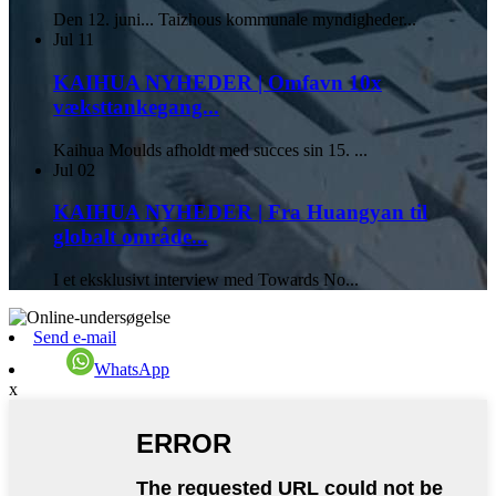
Den 12. juni... Taizhous kommunale myndigheder...
Jul
11
KAIHUA NYHEDER | Omfavn 10x
væksttankegang...
Kaihua Moulds afholdt med succes sin 15. ...
Jul
02
KAIHUA NYHEDER | Fra Huangyan til
globalt område...
I et eksklusivt interview med Towards No...
Send e-mail
WhatsApp
x