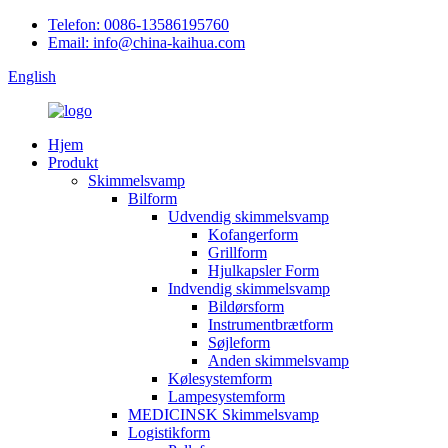
Telefon: 0086-13586195760
Email: info@china-kaihua.com
English
Hjem
Produkt
Skimmelsvamp
Bilform
Udvendig skimmelsvamp
Kofangerform
Grillform
Hjulkapsler Form
Indvendig skimmelsvamp
Bildørsform
Instrumentbrætform
Søjleform
Anden skimmelsvamp
Kølesystemform
Lampesystemform
MEDICINSK Skimmelsvamp
Logistikform