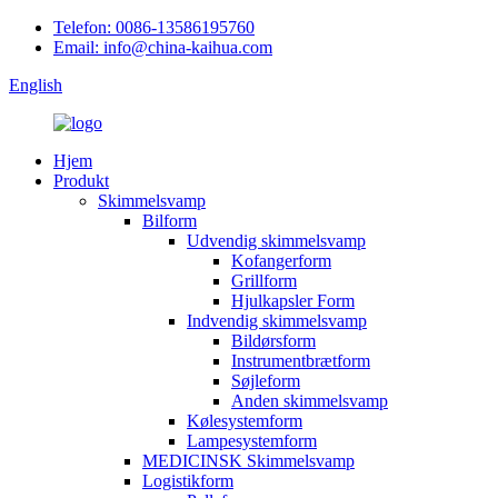
Telefon: 0086-13586195760
Email: info@china-kaihua.com
English
Hjem
Produkt
Skimmelsvamp
Bilform
Udvendig skimmelsvamp
Kofangerform
Grillform
Hjulkapsler Form
Indvendig skimmelsvamp
Bildørsform
Instrumentbrætform
Søjleform
Anden skimmelsvamp
Kølesystemform
Lampesystemform
MEDICINSK Skimmelsvamp
Logistikform