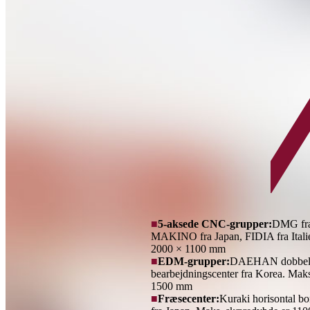
■
5-aksede CNC-grupper:
DMG fr
MAKINO fra Japan, FIDIA fra Itali
2000 × 1100 mm
■
EDM-grupper:
DAEHAN dobbelt-
bearbejdningscenter fra Korea. Mak
1500 mm
■
Fræsecenter:
Kuraki horisontal bo