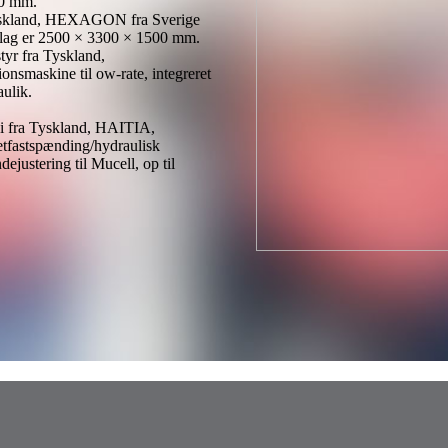
00 mm.
kland, HEXAGON fra Sverige
lag er 2500 × 3300 × 1500 mm.
r fra Tyskland,
onsmaskine til ow-rate, integreret
aulik.
i fra Tyskland, HAITIA,
tfastspænding/hydraulisk
ejustering til Mucell, op til