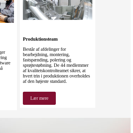
Produktionsteam
Består af afdelinger for
ger
bearbejdning, montering,
ring
fastspænding, polering og
tware
sprøjtestøbning. De 44 medlemmer
nå
af kvalitetskontrolteamet sikrer, at
hvert trin i produktionen overholdes
af den højeste standard.
Lær mere