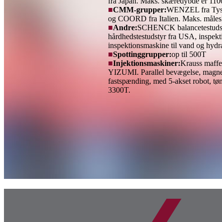
fra Japan. Maks. skæredybde er 11
■
CMM-grupper:
WENZEL fra Tys
og COORD fra Italien. Maks. måles
■
Andre:
SCHENCK balancetestudsty
hårdhedstestudstyr fra USA, inspekti
inspektionsmaskine til vand og hydr
■
Spottinggrupper:
op til 500T
■
Injektionsmaskiner:
Krauss maffe
YIZUMI. Parallel bevægelse, magne
fastspænding, med 5-akset robot, tønd
3300T.