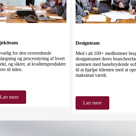
jektteam
Designteam
varlig for den overordnede
Med i alt 100+ medlemmer bru
nlægning og processtyring af hvert
designteamet deres brancheerfa
ekt, og sikrer, at kvalitetsprodukter
sammen med banebrydende sof
res til tiden.
til at hjælpe klienten med at op
maksimal værdi.
Lær mere
Lær mere