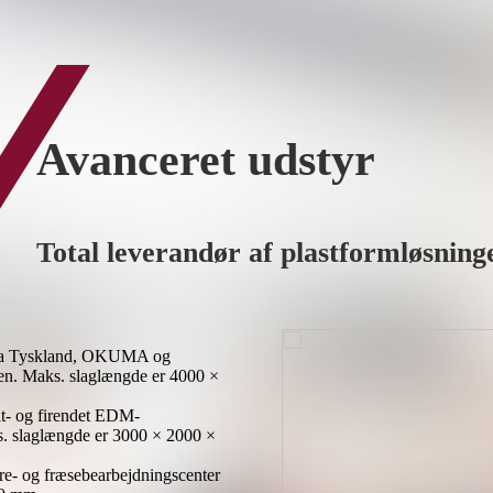
Avanceret udstyr
Total leverandør af plastformløsning
a Tyskland, OKUMA og
en. Maks. slaglængde er 4000 ×
 og firendet EDM-
s. slaglængde er 3000 × 2000 ×
re- og fræsebearbejdningscenter