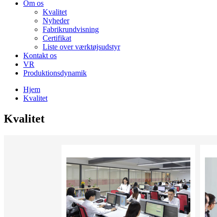
Om os
Kvalitet
Nyheder
Fabrikrundvisning
Certifikat
Liste over værktøjsudstyr
Kontakt os
VR
Produktionsdynamik
Hjem
Kvalitet
Kvalitet