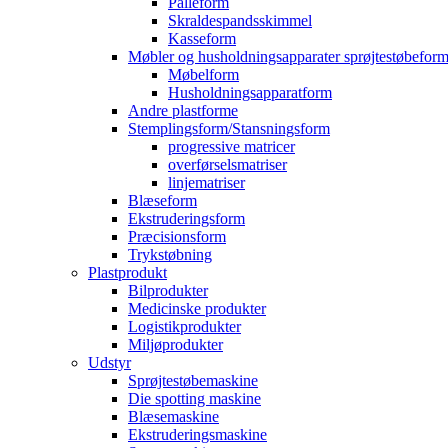
Palleform
Skraldespandsskimmel
Kasseform
Møbler og husholdningsapparater sprøjtestøbefor
Møbelform
Husholdningsapparatform
Andre plastforme
Stemplingsform/Stansningsform
progressive matricer
overførselsmatriser
linjematriser
Blæseform
Ekstruderingsform
Præcisionsform
Trykstøbning
Plastprodukt
Bilprodukter
Medicinske produkter
Logistikprodukter
Miljøprodukter
Udstyr
Sprøjtestøbemaskine
Die spotting maskine
Blæsemaskine
Ekstruderingsmaskine