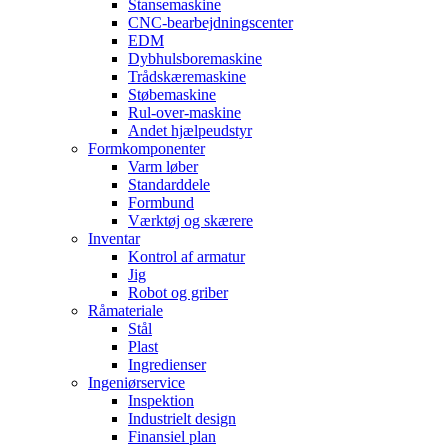
Stansemaskine
CNC-bearbejdningscenter
EDM
Dybhulsboremaskine
Trådskæremaskine
Støbemaskine
Rul-over-maskine
Andet hjælpeudstyr
Formkomponenter
Varm løber
Standarddele
Formbund
Værktøj og skærere
Inventar
Kontrol af armatur
Jig
Robot og griber
Råmateriale
Stål
Plast
Ingredienser
Ingeniørservice
Inspektion
Industrielt design
Finansiel plan