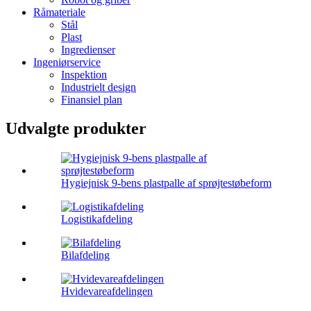
Råmateriale
Stål
Plast
Ingredienser
Ingeniørservice
Inspektion
Industrielt design
Finansiel plan
Udvalgte produkter
Hygiejnisk 9-bens plastpalle af sprøjtestøbeform
Logistikafdeling
Bilafdeling
Hvidevareafdelingen