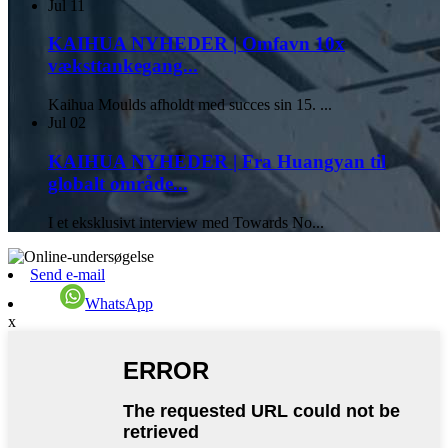
Jul
11
KAIHUA NYHEDER | Omfavn 10x
væksttankegang...
Kaihua Moulds afholdt med succes sin 15. ...
Jul
02
KAIHUA NYHEDER | Fra Huangyan til
globalt område...
I et eksklusivt interview med Towards No...
Send e-mail
WhatsApp
x