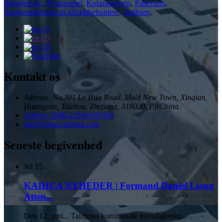
Bilsøjleform
,
IP-skimmel
,
Kofangerform
,
Palleform
,
Sprøjtestøbeform til affaldsbeholdere
,
Stolform
,
Kontakt os
Adresse: No.301 Le Hua Road, Mold New Town, Xinqian,
Huangyan, Taizhou, Zhejiang, 318020, PRChina.
Telefon: 0086-13586195760
info@china-kaihua.com
Seneste begivenhed
Jul
15
KAIHUA NYHEDER | Formand Daniel Liang
Atten...
Den 12. juni... Taizhous kommunale myndigheder...