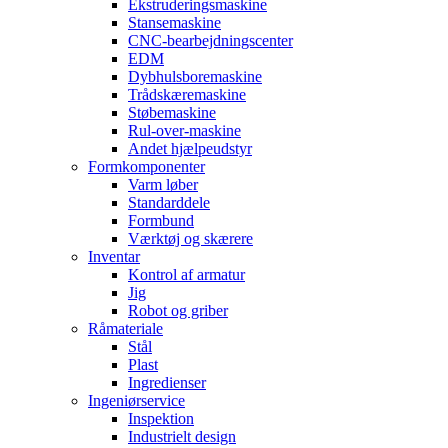
Ekstruderingsmaskine
Stansemaskine
CNC-bearbejdningscenter
EDM
Dybhulsboremaskine
Trådskæremaskine
Støbemaskine
Rul-over-maskine
Andet hjælpeudstyr
Formkomponenter
Varm løber
Standarddele
Formbund
Værktøj og skærere
Inventar
Kontrol af armatur
Jig
Robot og griber
Råmateriale
Stål
Plast
Ingredienser
Ingeniørservice
Inspektion
Industrielt design