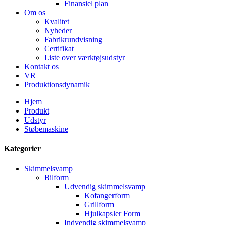
Finansiel plan
Om os
Kvalitet
Nyheder
Fabrikrundvisning
Certifikat
Liste over værktøjsudstyr
Kontakt os
VR
Produktionsdynamik
Hjem
Produkt
Udstyr
Støbemaskine
Kategorier
Skimmelsvamp
Bilform
Udvendig skimmelsvamp
Kofangerform
Grillform
Hjulkapsler Form
Indvendig skimmelsvamp