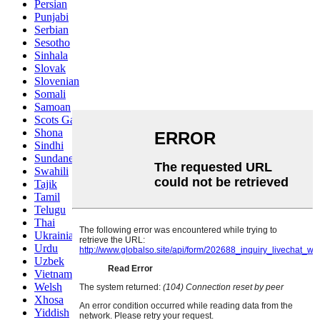
Persian
Punjabi
Serbian
Sesotho
Sinhala
Slovak
Slovenian
Somali
Samoan
Scots Gaelic
Shona
Sindhi
Sundanese
Swahili
Tajik
Tamil
Telugu
Thai
Ukrainian
Urdu
Uzbek
Vietnamese
Welsh
Xhosa
Yiddish