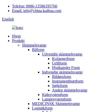
Telefon: 0086-13586195760
Email: info@china-kaihua.com
English
Hjem
Produkt
Skimmelsvamp
Bilform
Udvendig skimmelsvamp
Kofangerform
Grillform
Hjulkapsler Form
Indvendig skimmelsvamp
Bildørsform
Instrumentbrætform
Søjleform
Anden skimmelsvamp
Kølesystemform
Lampesystemform
MEDICINSK Skimmelsvamp
Logistikform