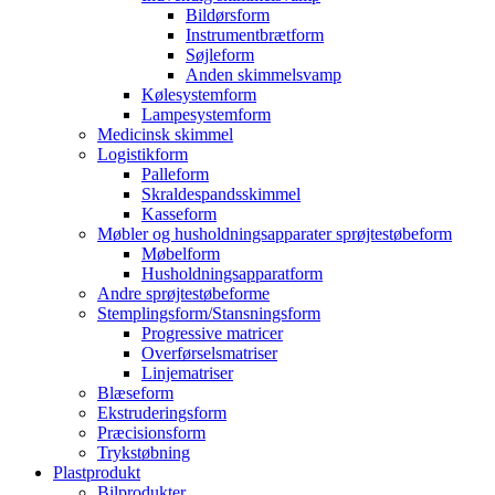
Bildørsform
Instrumentbrætform
Søjleform
Anden skimmelsvamp
Kølesystemform
Lampesystemform
Medicinsk skimmel
Logistikform
Palleform
Skraldespandsskimmel
Kasseform
Møbler og husholdningsapparater sprøjtestøbeform
Møbelform
Husholdningsapparatform
Andre sprøjtestøbeforme
Stemplingsform/Stansningsform
Progressive matricer
Overførselsmatriser
Linjematriser
Blæseform
Ekstruderingsform
Præcisionsform
Trykstøbning
Plastprodukt
Bilprodukter