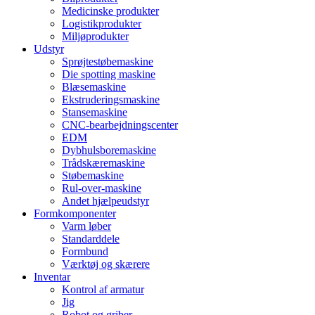
Medicinske produkter
Logistikprodukter
Miljøprodukter
Udstyr
Sprøjtestøbemaskine
Die spotting maskine
Blæsemaskine
Ekstruderingsmaskine
Stansemaskine
CNC-bearbejdningscenter
EDM
Dybhulsboremaskine
Trådskæremaskine
Støbemaskine
Rul-over-maskine
Andet hjælpeudstyr
Formkomponenter
Varm løber
Standarddele
Formbund
Værktøj og skærere
Inventar
Kontrol af armatur
Jig
Robot og griber