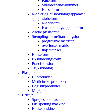
Palleform
Skraldespandsskimmel
Kasseform
Møbler og husholdningsapparater
sprøjtestøbeform
Møbelform
Husholdningsapparatform
Andre plastforme
Stemplingsform/Stansningsform
progressive matricer
overførselsmatriser
linjematriser
Blæseform
Ekstruderingsform
Præcisionsform
Trykstøbning
Plastprodukt
Bilprodukter
Medicinske produkter
Logistikprodukter
Miljøprodukter
Udstyr
Sprøjtestøbemaskine
Die spotting maskine
Blæsemaskine