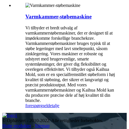
Varmkammer-støbemaskine
Vi tilbyder et bredt udvalg af
varmkammerstøbemaskiner, der er designet til at
imødekomme forskellige branchekrav.
Varmkammerstøbemaskiner bruges typisk til at
støbe legeringer med lavt smeltepunkt, såsom
zinklegering. Vores maskiner er robuste og
udstyret med brugervenlige, smarte
systemløsninger, der giver dig fleksibilitet og
overlegen effektivitet. Vi tilbyder også Kaihua
Mold, som er en specialfremstillet støbeform i høj
kvalitet til støbning, der sikrer et langvarigt og
præcist produktoutput. Med vores
varmkammerstøbemaskiner og Kaihua Mold kan
du producere præcise dele af høj kvalitet til din
branche.
forespørgsel
detalje
© Ophavsret - 2010-2022: Alle rettigheder forbeholdes.
Hotte produkter
-
Sitemap