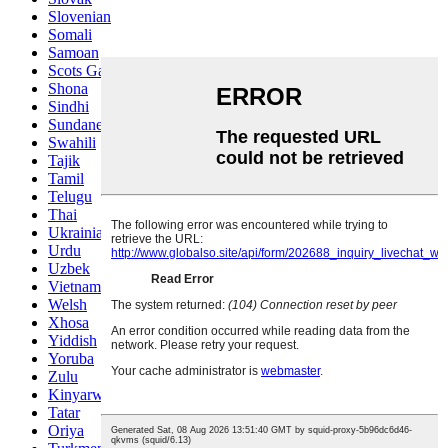
Slovenian
Somali
Samoan
Scots Gaelic
Shona
Sindhi
Sundanese
Swahili
Tajik
Tamil
Telugu
Thai
Ukrainian
Urdu
Uzbek
Vietnamese
Welsh
Xhosa
Yiddish
Yoruba
Zulu
Kinyarwanda
Tatar
Oriya