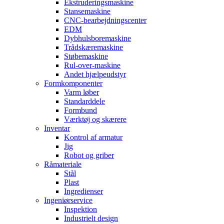
Ekstruderingsmaskine
Stansemaskine
CNC-bearbejdningscenter
EDM
Dybhulsboremaskine
Trådskæremaskine
Støbemaskine
Rul-over-maskine
Andet hjælpeudstyr
Formkomponenter
Varm løber
Standarddele
Formbund
Værktøj og skærere
Inventar
Kontrol af armatur
Jig
Robot og griber
Råmateriale
Stål
Plast
Ingredienser
Ingeniørservice
Inspektion
Industrielt design