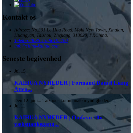
Kontakt os
Adresse: No.301 Le Hua Road, Mold New Town, Xinqian,
Huangyan, Taizhou, Zhejiang, 318020, PRChina.
Telefon: 0086-13586195760
info@china-kaihua.com
Seneste begivenhed
Jul
15
KAIHUA NYHEDER | Formand Daniel Liang
Atten...
Den 12. juni... Taizhous kommunale myndigheder...
Jul
11
KAIHUA NYHEDER | Omfavn 10x
væksttankegang...