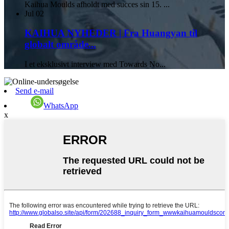
Kaihua Moulds afholdt med succes sin 15. ...
Jul
02
KAIHUA NYHEDER | Fra Huangyan til
globalt område...
I et eksklusivt interview med Towards No...
Send e-mail
WhatsApp
x