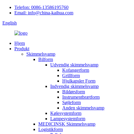
Telefon: 0086-13586195760
Email: info@china-kaihua.com
English
Hjem
Produkt
Skimmelsvamp
Bilform
Udvendig skimmelsvamp
Kofangerform
Grillform
Hjulkapsler Form
Indvendig skimmelsvamp
Bildørsform
Instrumentbrætform
Søjleform
Anden skimmelsvamp
Kølesystemform
Lampesystemform
MEDICINSK Skimmelsvamp
Logistikform