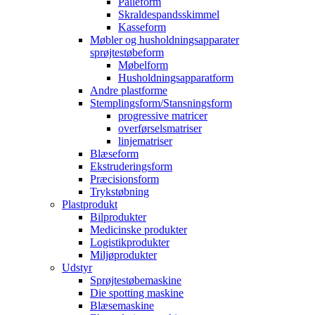
Palleform
Skraldespandsskimmel
Kasseform
Møbler og husholdningsapparater
sprøjtestøbeform
Møbelform
Husholdningsapparatform
Andre plastforme
Stemplingsform/Stansningsform
progressive matricer
overførselsmatriser
linjematriser
Blæseform
Ekstruderingsform
Præcisionsform
Trykstøbning
Plastprodukt
Bilprodukter
Medicinske produkter
Logistikprodukter
Miljøprodukter
Udstyr
Sprøjtestøbemaskine
Die spotting maskine
Blæsemaskine