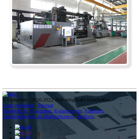
© Ophavsret - 2010-2022: Alle rettigheder forbeholdes.
Hotte produkter
-
Sitemap
Bilsøjleform
,
IP-skimmel
,
Kofangerform
,
Palleform
,
Sprøjtestøbeform til affaldsbeholdere
,
Stolform
,