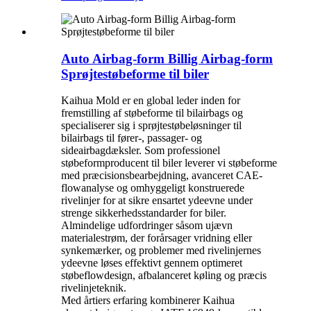
Auto Airbag-form Billig Airbag-form
Sprøjtestøbeforme til biler
Kaihua Mold er en global leder inden for
fremstilling af støbeforme til bilairbags og
specialiserer sig i sprøjtestøbeløsninger til
bilairbags til fører-, passager- og
sideairbagdæksler. Som professionel
støbeformproducent til biler leverer vi støbeforme
med præcisionsbearbejdning, avanceret CAE-
flowanalyse og omhyggeligt konstruerede
rivelinjer for at sikre ensartet ydeevne under
strenge sikkerhedsstandarder for biler.
Almindelige udfordringer såsom ujævn
materialestrøm, der forårsager vridning eller
synkemærker, og problemer med rivelinjernes
ydeevne løses effektivt gennem optimeret
støbeflowdesign, afbalanceret køling og præcis
rivelinjeteknik.
Med årtiers erfaring kombinerer Kaihua