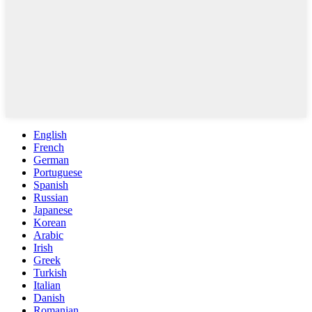
English
French
German
Portuguese
Spanish
Russian
Japanese
Korean
Arabic
Irish
Greek
Turkish
Italian
Danish
Romanian