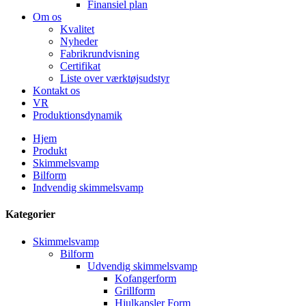
Finansiel plan
Om os
Kvalitet
Nyheder
Fabrikrundvisning
Certifikat
Liste over værktøjsudstyr
Kontakt os
VR
Produktionsdynamik
Hjem
Produkt
Skimmelsvamp
Bilform
Indvendig skimmelsvamp
Kategorier
Skimmelsvamp
Bilform
Udvendig skimmelsvamp
Kofangerform
Grillform
Hjulkapsler Form