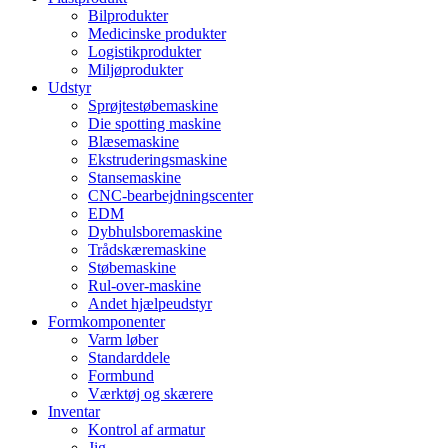
Bilprodukter
Medicinske produkter
Logistikprodukter
Miljøprodukter
Udstyr
Sprøjtestøbemaskine
Die spotting maskine
Blæsemaskine
Ekstruderingsmaskine
Stansemaskine
CNC-bearbejdningscenter
EDM
Dybhulsboremaskine
Trådskæremaskine
Støbemaskine
Rul-over-maskine
Andet hjælpeudstyr
Formkomponenter
Varm løber
Standarddele
Formbund
Værktøj og skærere
Inventar
Kontrol af armatur
Jig