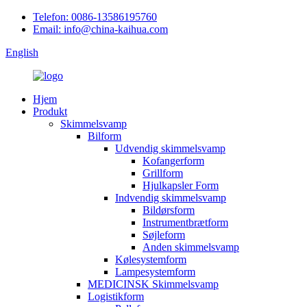
Telefon: 0086-13586195760
Email: info@china-kaihua.com
English
Hjem
Produkt
Skimmelsvamp
Bilform
Udvendig skimmelsvamp
Kofangerform
Grillform
Hjulkapsler Form
Indvendig skimmelsvamp
Bildørsform
Instrumentbrætform
Søjleform
Anden skimmelsvamp
Kølesystemform
Lampesystemform
MEDICINSK Skimmelsvamp
Logistikform