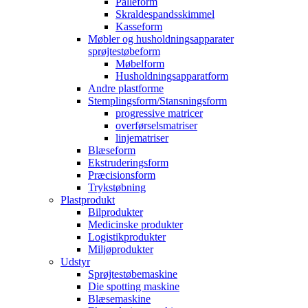
Palleform
Skraldespandsskimmel
Kasseform
Møbler og husholdningsapparater
sprøjtestøbeform
Møbelform
Husholdningsapparatform
Andre plastforme
Stemplingsform/Stansningsform
progressive matricer
overførselsmatriser
linjematriser
Blæseform
Ekstruderingsform
Præcisionsform
Trykstøbning
Plastprodukt
Bilprodukter
Medicinske produkter
Logistikprodukter
Miljøprodukter
Udstyr
Sprøjtestøbemaskine
Die spotting maskine
Blæsemaskine