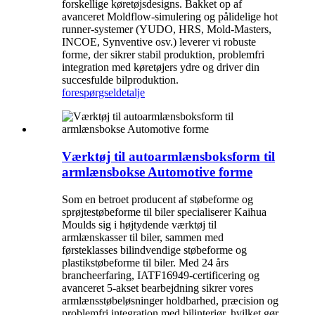
forskellige køretøjsdesigns. Bakket op af
avanceret Moldflow-simulering og pålidelige hot
runner-systemer (YUDO, HRS, Mold-Masters,
INCOE, Synventive osv.) leverer vi robuste
forme, der sikrer stabil produktion, problemfri
integration med køretøjers ydre og driver din
succesfulde bilproduktion.
forespørgsel
detalje
Værktøj til autoarmlænsboksform til
armlænsbokse Automotive forme
Som en betroet producent af støbeforme og
sprøjtestøbeforme til biler specialiserer Kaihua
Moulds sig i højtydende værktøj til
armlænskasser til biler, sammen med
førsteklasses bilindvendige støbeforme og
plastikstøbeforme til biler. Med 24 års
brancheerfaring, IATF16949-certificering og
avanceret 5-akset bearbejdning sikrer vores
armlænsstøbeløsninger holdbarhed, præcision og
problemfri integration med bilinteriør, hvilket gør