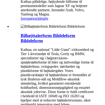
Kaihua pålidelige, højtydende bilforme til
premiummodeller som Jaguar XF og betjener
anerkendte partnere, herunder Audi, Volvo,
Yanfeng og Magna.
forespørgsel
detalje
Bilhøjttalerform Bildeleform
Bildeleform
Kaihua, en national "Little Giant"-virksomhed og
Tier 1-leverandør til Tesla, Geely og BMW,
specialiserer sig i højpræcisions-
sprøjtestøbeforme til biler og indvendige forme til
højttalerhuse, svingspoler, støvhætter og
plastikforme til højttalergitter. Vores
plastikværktøjer til højttalerhuse er fremstillet af
tysk Buderus-stål og Moldflow-akustisk
simulering, hvilket garanterer enestående
holdbarhed, dimensionsnøjagtighed og ensartet
akustisk ydeevne. Disse forme er fuldt certificeret
i henhold til IATF 16949 og ISO 16283 og
hjælper med at reducere højttalerresonans, sikre
problemfri integration med bilens