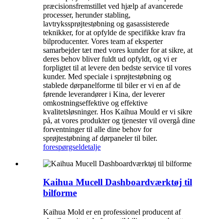
præcisionsfremstillet ved hjælp af avancerede
processer, herunder stabling,
lavtrykssprøjtestøbning og gasassisterede
teknikker, for at opfylde de specifikke krav fra
bilproducenter. Vores team af eksperter
samarbejder tæt med vores kunder for at sikre, at
deres behov bliver fuldt ud opfyldt, og vi er
forpligtet til at levere den bedste service til vores
kunder. Med speciale i sprøjtestøbning og
stablede dørpanelforme til biler er vi en af ​​de
førende leverandører i Kina, der leverer
omkostningseffektive og effektive
kvalitetsløsninger. Hos Kaihua Mould er vi sikre
på, at vores produkter og tjenester vil overgå dine
forventninger til alle dine behov for
sprøjtestøbning af dørpaneler til biler.
forespørgsel
detalje
Kaihua Mucell Dashboardværktøj til
bilforme
Kaihua Mold er en professionel producent af