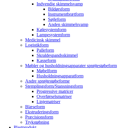
Indvendig skimmelsvamp
Bildørsform
Instrumentbrætform
Søjleform
Anden skimmelsvamp
Kølesystemform
Lampesystemform
Medicinsk skimmel
Logistikform
Palleform
Skraldespandsskimmel
Kasseform
Møbler og husholdningsapparater sprøjtestøbeform
Møbelform
Husholdningsapparatform
Andre sprøjtestøbeforme
Stemplingsform/Stansningsform
Progressive matricer
Overførselsmatriser
Linjematriser
Blæseform
Ekstruderingsform
Præcisionsform
Trykstøbning
Plastprodukt