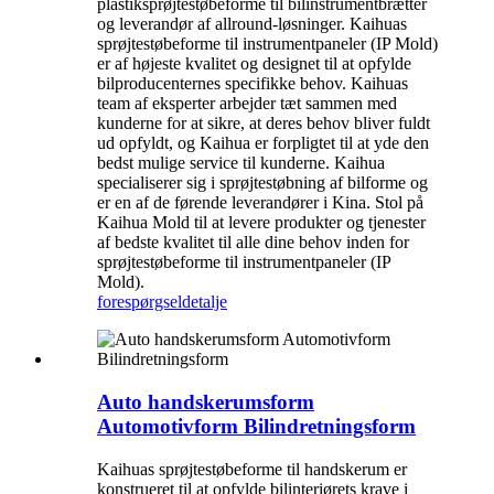
plastiksprøjtestøbeforme til bilinstrumentbrætter
og leverandør af allround-løsninger. Kaihuas
sprøjtestøbeforme til instrumentpaneler (IP Mold)
er af højeste kvalitet og designet til at opfylde
bilproducenternes specifikke behov. Kaihuas
team af eksperter arbejder tæt sammen med
kunderne for at sikre, at deres behov bliver fuldt
ud opfyldt, og Kaihua er forpligtet til at yde den
bedst mulige service til kunderne. Kaihua
specialiserer sig i sprøjtestøbning af bilforme og
er en af ​​de førende leverandører i Kina. Stol på
Kaihua Mold til at levere produkter og tjenester
af bedste kvalitet til alle dine behov inden for
sprøjtestøbeforme til instrumentpaneler (IP
Mold).
forespørgsel
detalje
Auto handskerumsform
Automotivform Bilindretningsform
Kaihuas sprøjtestøbeforme til handskerum er
konstrueret til at opfylde bilinteriørets krave i