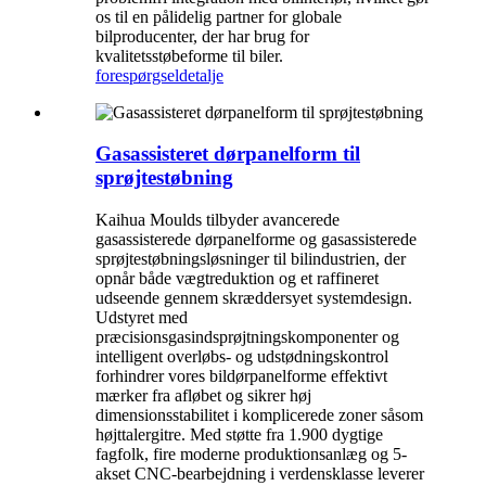
os til en pålidelig partner for globale
bilproducenter, der har brug for
kvalitetsstøbeforme til biler.
forespørgsel
detalje
Gasassisteret dørpanelform til
sprøjtestøbning
Kaihua Moulds tilbyder avancerede
gasassisterede dørpanelforme og gasassisterede
sprøjtestøbningsløsninger til bilindustrien, der
opnår både vægtreduktion og et raffineret
udseende gennem skræddersyet systemdesign.
Udstyret med
præcisionsgasindsprøjtningskomponenter og
intelligent overløbs- og udstødningskontrol
forhindrer vores bildørpanelforme effektivt
mærker fra afløbet og sikrer høj
dimensionsstabilitet i komplicerede zoner såsom
højttalergitre. Med støtte fra 1.900 dygtige
fagfolk, fire moderne produktionsanlæg og 5-
akset CNC-bearbejdning i verdensklasse leverer