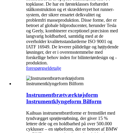
topklasse. De har en førsteklasses forhærdet
stålkonstruktion og et skræddersyet hot runner-
system, der sikrer ensartet delkvalitet og
problemfri masseproduktion. Disse forme, der er
betroet af globale bilproducenter, herunder Tesla
og Geely, kombinerer exceptionel præcision med
langvarig holdbarhed, samtidig med at de
overholder kvalitetsstandarderne ISO 9001 og
IATF 16949. De leverer pålidelige og højtydende
løsninger, der er i overensstemmelse med
forskellige behov inden for bilinteriørdesign og -
produktion.
forespørgsel
detalje
Instrumentbrætværktøjsform
Instrumentklyngeform Bilform
Kaihuas instrumentbrætforme er fremstillet med
tyndvægget sprøjtestøbning, der giver 15 %
lettere dele og en holdbarhed på over 500.000
cyklusser – en støbeform, der er betroet af BMW