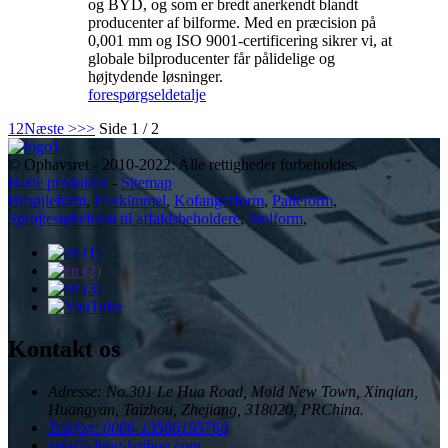
og BYD, og ​​som er bredt anerkendt blandt
producenter af bilforme. Med en præcision på
0,001 mm og ISO 9001-certificering sikrer vi, at
globale bilproducenter får pålidelige og
højtydende løsninger.
forespørgsel
detalje
1
2
Næste >
>>
Side 1 / 2
© Ophavsret - 2010-2022: Alle rettigheder forbeholdes.
Hotte produkter
-
Sitemap
Bilsøjleform
,
IP-skimmel
,
Kofangerform
,
Palleform
,
Sprøjtestøbeform til affaldsbeholdere
,
Stolform
,
Kontakt os
Adresse: No.301 Le Hua Road, Mold New Town, Xinqian,
Huangyan, Taizhou, Zhejiang, 318020, PRChina.
Telefon: 0086-13586195760
info@china-kaihua.com