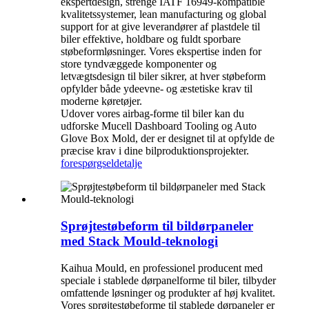
ekspertdesign, strenge IATF 16949-kompatible
kvalitetssystemer, lean manufacturing og global
support for at give leverandører af plastdele til
biler effektive, holdbare og fuldt sporbare
støbeformløsninger. Vores ekspertise inden for
store tyndvæggede komponenter og
letvægtsdesign til biler sikrer, at hver støbeform
opfylder både ydeevne- og æstetiske krav til
moderne køretøjer.
Udover vores airbag-forme til biler kan du
udforske Mucell Dashboard Tooling og Auto
Glove Box Mold, der er designet til at opfylde de
præcise krav i dine bilproduktionsprojekter.
forespørgsel
detalje
Sprøjtestøbeform til bildørpaneler
med Stack Mould-teknologi
Kaihua Mould, en professionel producent med
speciale i stablede dørpanelforme til biler, tilbyder
omfattende løsninger og produkter af høj kvalitet.
Vores sprøjtestøbeforme til stablede dørpaneler er