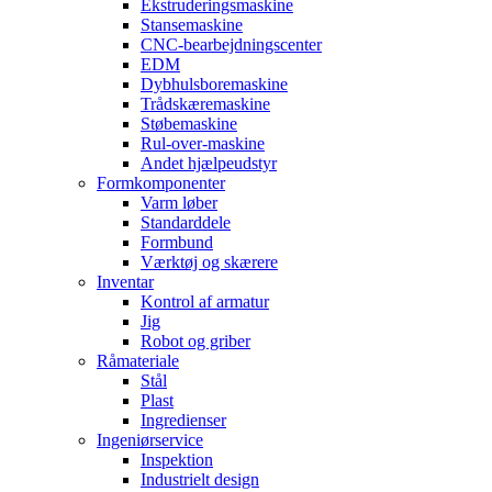
Ekstruderingsmaskine
Stansemaskine
CNC-bearbejdningscenter
EDM
Dybhulsboremaskine
Trådskæremaskine
Støbemaskine
Rul-over-maskine
Andet hjælpeudstyr
Formkomponenter
Varm løber
Standarddele
Formbund
Værktøj og skærere
Inventar
Kontrol af armatur
Jig
Robot og griber
Råmateriale
Stål
Plast
Ingredienser
Ingeniørservice
Inspektion
Industrielt design