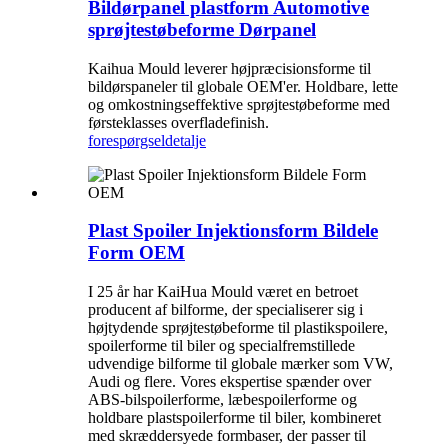
Bildørpanel plastform Automotive
sprøjtestøbeforme Dørpanel
Kaihua Mould leverer højpræcisionsforme til
bildørspaneler til globale OEM'er. Holdbare, lette
og omkostningseffektive sprøjtestøbeforme med
førsteklasses overfladefinish.
forespørgsel
detalje
Plast Spoiler Injektionsform Bildele
Form OEM
I 25 år har KaiHua Mould været en betroet
producent af bilforme, der specialiserer sig i
højtydende sprøjtestøbeforme til plastikspoilere,
spoilerforme til biler og specialfremstillede
udvendige bilforme til globale mærker som VW,
Audi og flere. Vores ekspertise spænder over
ABS-bilspoilerforme, læbespoilerforme og
holdbare plastspoilerforme til biler, kombineret
med skræddersyede formbaser, der passer til