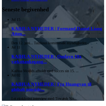
Seneste begivenhed
Jul
15
KAIHUA NYHEDER | Formand Daniel Liang
Atten...
Den 12. juni... Taizhous kommunale myndigheder...
Jul
11
KAIHUA NYHEDER | Omfavn 10x
væksttankegang...
Kaihua Moulds afholdt med succes sin 15. ...
Jul
02
KAIHUA NYHEDER | Fra Huangyan til
globalt område...
I et eksklusivt interview med Towards No...