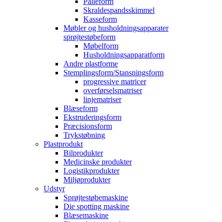
Palleform
Skraldespandsskimmel
Kasseform
Møbler og husholdningsapparater
sprøjtestøbeform
Møbelform
Husholdningsapparatform
Andre plastforme
Stemplingsform/Stansningsform
progressive matricer
overførselsmatriser
linjematriser
Blæseform
Ekstruderingsform
Præcisionsform
Trykstøbning
Plastprodukt
Bilprodukter
Medicinske produkter
Logistikprodukter
Miljøprodukter
Udstyr
Sprøjtestøbemaskine
Die spotting maskine
Blæsemaskine