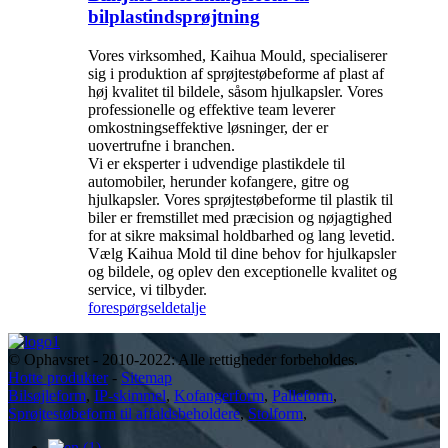
bilplastindsprøjtning
Vores virksomhed, Kaihua Mould, specialiserer
sig i produktion af sprøjtestøbeforme af plast af
høj kvalitet til bildele, såsom hjulkapsler. Vores
professionelle og effektive team leverer
omkostningseffektive løsninger, der er
uovertrufne i branchen.
Vi er eksperter i udvendige plastikdele til
automobiler, herunder kofangere, gitre og
hjulkapsler. Vores sprøjtestøbeforme til plastik til
biler er fremstillet med præcision og nøjagtighed
for at sikre maksimal holdbarhed og lang levetid.
Vælg Kaihua Mold til dine behov for hjulkapsler
og bildele, og oplev den exceptionelle kvalitet og
service, vi tilbyder.
forespørgsel
detalje
© Ophavsret - 2010-2022: Alle rettigheder forbeholdes.
Hotte produkter
-
Sitemap
Bilsøjleform
,
IP-skimmel
,
Kofangerform
,
Palleform
,
Sprøjtestøbeform til affaldsbeholdere
,
Stolform
,