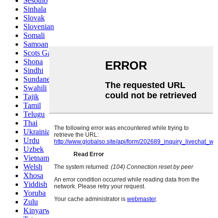
Sesotho
Sinhala
Slovak
Slovenian
Somali
Samoan
Scots Gaelic
Shona
Sindhi
Sundanese
Swahili
Tajik
Tamil
Telugu
Thai
Ukrainian
Urdu
Uzbek
Vietnamese
Welsh
Xhosa
Yiddish
Yoruba
Zulu
Kinyarwanda