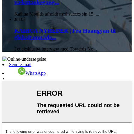
væksttankegang...
Kaihua Moulds afholdt med succes sin 15. ...
Jul
02
KAIHUA NYHEDER | Fra Huangyan til
globalt område...
I et eksklusivt interview med Towards No...
Send e-mail
WhatsApp
x