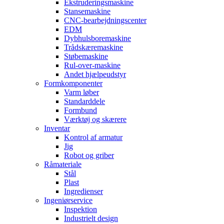
Ekstruderingsmaskine
Stansemaskine
CNC-bearbejdningscenter
EDM
Dybhulsboremaskine
Trådskæremaskine
Støbemaskine
Rul-over-maskine
Andet hjælpeudstyr
Formkomponenter
Varm løber
Standarddele
Formbund
Værktøj og skærere
Inventar
Kontrol af armatur
Jig
Robot og griber
Råmateriale
Stål
Plast
Ingredienser
Ingeniørservice
Inspektion
Industrielt design