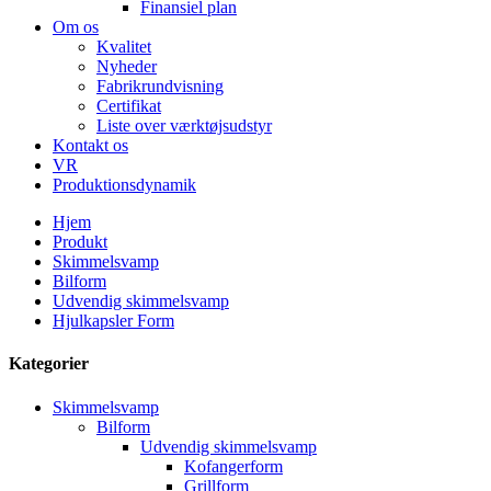
Finansiel plan
Om os
Kvalitet
Nyheder
Fabrikrundvisning
Certifikat
Liste over værktøjsudstyr
Kontakt os
VR
Produktionsdynamik
Hjem
Produkt
Skimmelsvamp
Bilform
Udvendig skimmelsvamp
Hjulkapsler Form
Kategorier
Skimmelsvamp
Bilform
Udvendig skimmelsvamp
Kofangerform
Grillform