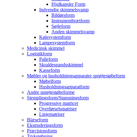
Hjulkapsler Form
Indvendig skimmelsvamp
Bildørsform
Instrumentbrætform
Søjleform
Anden skimmelsvamp
Kølesystemform
Lampesystemform
Medicinsk skimmel
Logistikform
Palleform
Skraldespandsskimmel
Kasseform
Møbler og husholdningsapparater sprøjtestøbeform
Møbelform
Husholdningsapparatform
Andre sprøjtestøbeforme
Stemplingsform/Stansningsform
Progressive matricer
Overførselsmatriser
Linjematriser
Blæseform
Ekstruderingsform
Præcisionsform
Trykstøbning