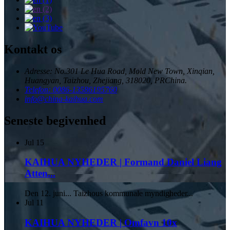
Kontakt os
Adresse: No.301 Le Hua Road, Mold New Town, Xinqian,
Huangyan, Taizhou, Zhejiang, 318020, PRChina.
Telefon: 0086-13586195760
info@china-kaihua.com
Seneste begivenhed
Jul
15
KAIHUA NYHEDER | Formand Daniel Liang
Atten...
Den 12. juni... Taizhous kommunale myndigheder...
Jul
11
KAIHUA NYHEDER | Omfavn 10x