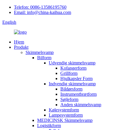
Telefon: 0086-13586195760
Email: info@china-kaihua.com
English
Hjem
Produkt
Skimmelsvamp
Bilform
Udvendig skimmelsvamp
Kofangerform
Grillform
Hjulkapsler Form
Indvendig skimmelsvamp
Bildørsform
Instrumentbrætform
Søjleform
Anden skimmelsvamp
Kølesystemform
Lampesystemform
MEDICINSK Skimmelsvamp
Logistikform