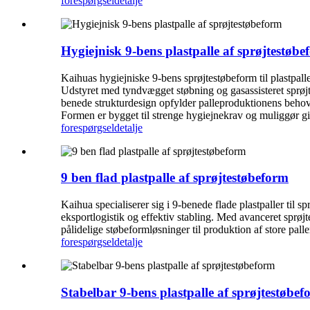
forespørgsel
detalje
Hygiejnisk 9-bens plastpalle af sprøjtestøb
Kaihuas hygiejniske 9-bens sprøjtestøbeform til plastpalle
Udstyret med tyndvægget støbning og gasassisteret sprøj
benede strukturdesign opfylder palleproduktionens behov
Formen er bygget til strenge hygiejnekrav og muliggør gift
forespørgsel
detalje
9 ben flad plastpalle af sprøjtestøbeform
Kaihua specialiserer sig i 9-benede flade plastpaller til sp
eksportlogistik og effektiv stabling. Med avanceret sprøj
pålidelige støbeformløsninger til produktion af store palle
forespørgsel
detalje
Stabelbar 9-bens plastpalle af sprøjtestøbe