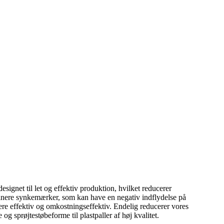
esignet til let og effektiv produktion, hvilket reducerer
minere synkemærker, som kan have en negativ indflydelse på
ere effektiv og omkostningseffektiv. Endelig reducerer vores
g sprøjtestøbeforme til plastpaller af høj kvalitet.