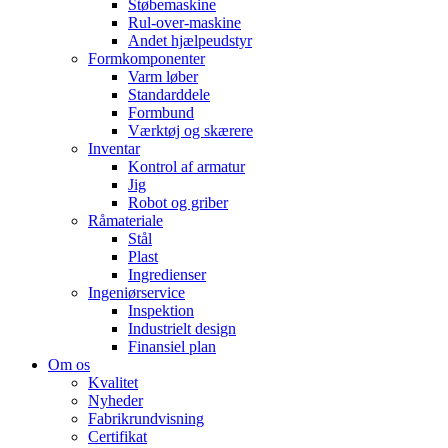
Støbemaskine
Rul-over-maskine
Andet hjælpeudstyr
Formkomponenter
Varm løber
Standarddele
Formbund
Værktøj og skærere
Inventar
Kontrol af armatur
Jig
Robot og griber
Råmateriale
Stål
Plast
Ingredienser
Ingeniørservice
Inspektion
Industrielt design
Finansiel plan
Om os
Kvalitet
Nyheder
Fabrikrundvisning
Certifikat