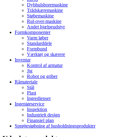
Dybhulsboremaskine
Trådskæremaskine
Støbemaskine
Rul-over-maskine
Andet hjælpeudstyr
Formkomponenter
Varm løber
Standarddele
Formbund
Værktøj og skærere
Inventar
Kontrol af armatur
Jig
Robot og griber
Råmateriale
Stål
Plast
Ingredienser
Ingeniørservice
Inspektion
Industrielt design
Finansiel plan
Sprøjtestøbning af husholdningsprodukter