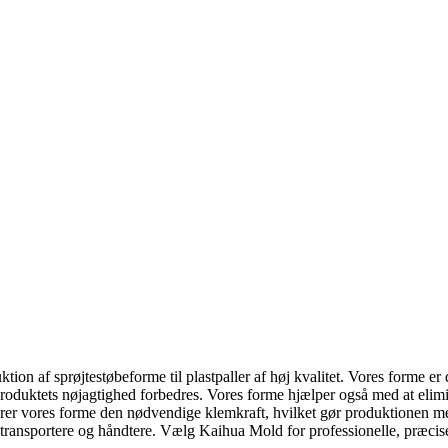
on af sprøjtestøbeforme til plastpaller af høj kvalitet. Vores forme er d
roduktets nøjagtighed forbedres. Vores forme hjælper også med at eli
cerer vores forme den nødvendige klemkraft, hvilket gør produktionen m
t transportere og håndtere. Vælg Kaihua Mold for professionelle, præcise o