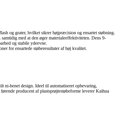
ash og grater, hvilket sikrer højpræcision og ensartet støbning.
samtidig med at den øger materialeeffektiviteten. Dens 9-
barhed og stabile ydeevne.
er for ensartede støberesultater af høj kvalitet.
bilt ni-benet design. Ideel til automatiseret opbevaring,
n førende producent af plastsprøjtestøbeforme leverer Kaihua