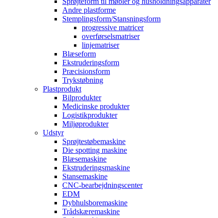
Sprøjteform til møbler og husholdningsapparater
Andre plastforme
Stemplingsform/Stansningsform
progressive matricer
overførselsmatriser
linjematriser
Blæseform
Ekstruderingsform
Præcisionsform
Trykstøbning
Plastprodukt
Bilprodukter
Medicinske produkter
Logistikprodukter
Miljøprodukter
Udstyr
Sprøjtestøbemaskine
Die spotting maskine
Blæsemaskine
Ekstruderingsmaskine
Stansemaskine
CNC-bearbejdningscenter
EDM
Dybhulsboremaskine
Trådskæremaskine