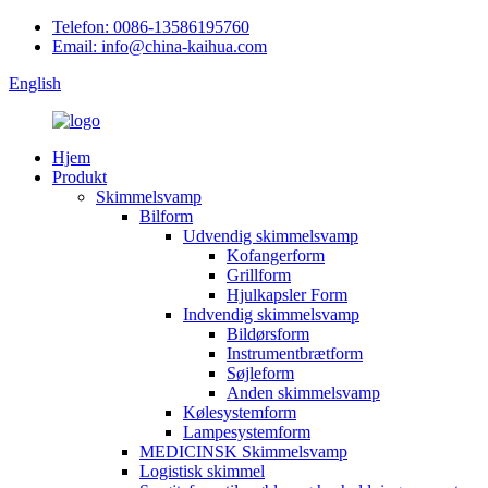
Telefon: 0086-13586195760
Email: info@china-kaihua.com
English
Hjem
Produkt
Skimmelsvamp
Bilform
Udvendig skimmelsvamp
Kofangerform
Grillform
Hjulkapsler Form
Indvendig skimmelsvamp
Bildørsform
Instrumentbrætform
Søjleform
Anden skimmelsvamp
Kølesystemform
Lampesystemform
MEDICINSK Skimmelsvamp
Logistisk skimmel