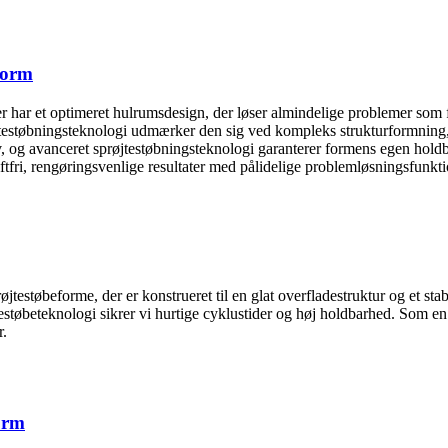
eform
r har et optimeret hulrumsdesign, der løser almindelige problemer som fl
testøbningsteknologi udmærker den sig ved kompleks strukturformning, 
, og avanceret sprøjtestøbningsteknologi garanterer formens egen hold
fri, rengøringsvenlige resultater med pålidelige problemløsningsfunktion
røjtestøbeforme, der er konstrueret til en glat overfladestruktur og et sta
testøbeteknologi sikrer vi hurtige cyklustider og høj holdbarhed. Som e
r.
form