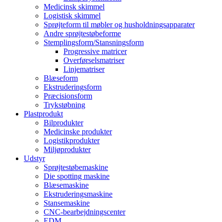
Medicinsk skimmel
Logistisk skimmel
Sprøjteform til møbler og husholdningsapparater
Andre sprøjtestøbeforme
Stemplingsform/Stansningsform
Progressive matricer
Overførselsmatriser
Linjematriser
Blæseform
Ekstruderingsform
Præcisionsform
Trykstøbning
Plastprodukt
Bilprodukter
Medicinske produkter
Logistikprodukter
Miljøprodukter
Udstyr
Sprøjtestøbemaskine
Die spotting maskine
Blæsemaskine
Ekstruderingsmaskine
Stansemaskine
CNC-bearbejdningscenter
EDM