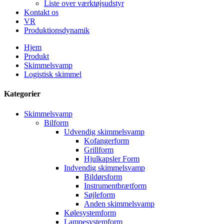
Liste over værktøjsudstyr
Kontakt os
VR
Produktionsdynamik
Hjem
Produkt
Skimmelsvamp
Logistisk skimmel
Kategorier
Skimmelsvamp
Bilform
Udvendig skimmelsvamp
Kofangerform
Grillform
Hjulkapsler Form
Indvendig skimmelsvamp
Bildørsform
Instrumentbrætform
Søjleform
Anden skimmelsvamp
Kølesystemform
Lampesystemform