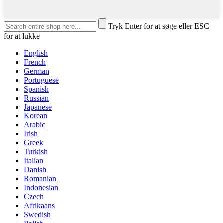
Tryk Enter for at søge eller ESC
for at lukke
English
French
German
Portuguese
Spanish
Russian
Japanese
Korean
Arabic
Irish
Greek
Turkish
Italian
Danish
Romanian
Indonesian
Czech
Afrikaans
Swedish