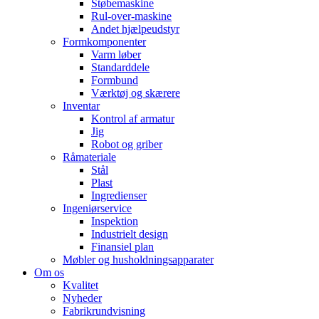
Støbemaskine
Rul-over-maskine
Andet hjælpeudstyr
Formkomponenter
Varm løber
Standarddele
Formbund
Værktøj og skærere
Inventar
Kontrol af armatur
Jig
Robot og griber
Råmateriale
Stål
Plast
Ingredienser
Ingeniørservice
Inspektion
Industrielt design
Finansiel plan
Møbler og husholdningsapparater
Om os
Kvalitet
Nyheder
Fabrikrundvisning