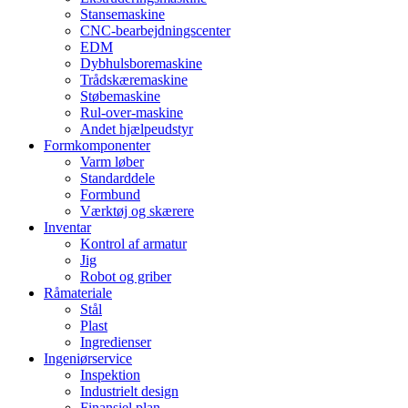
Stansemaskine
CNC-bearbejdningscenter
EDM
Dybhulsboremaskine
Trådskæremaskine
Støbemaskine
Rul-over-maskine
Andet hjælpeudstyr
Formkomponenter
Varm løber
Standarddele
Formbund
Værktøj og skærere
Inventar
Kontrol af armatur
Jig
Robot og griber
Råmateriale
Stål
Plast
Ingredienser
Ingeniørservice
Inspektion
Industrielt design
Finansiel plan