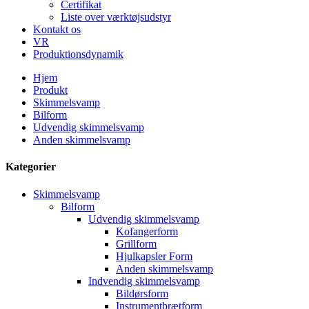
Certifikat
Liste over værktøjsudstyr
Kontakt os
VR
Produktionsdynamik
Hjem
Produkt
Skimmelsvamp
Bilform
Udvendig skimmelsvamp
Anden skimmelsvamp
Kategorier
Skimmelsvamp
Bilform
Udvendig skimmelsvamp
Kofangerform
Grillform
Hjulkapsler Form
Anden skimmelsvamp
Indvendig skimmelsvamp
Bildørsform
Instrumentbrætform