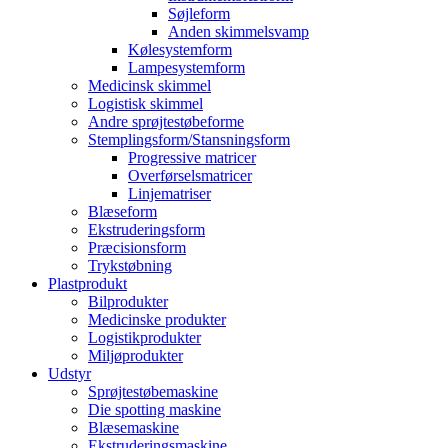
Søjleform
Anden skimmelsvamp
Kølesystemform
Lampesystemform
Medicinsk skimmel
Logistisk skimmel
Andre sprøjtestøbeforme
Stemplingsform/Stansningsform
Progressive matricer
Overførselsmatricer
Linjematriser
Blæseform
Ekstruderingsform
Præcisionsform
Trykstøbning
Plastprodukt
Bilprodukter
Medicinske produkter
Logistikprodukter
Miljøprodukter
Udstyr
Sprøjtestøbemaskine
Die spotting maskine
Blæsemaskine
Ekstruderingsmaskine