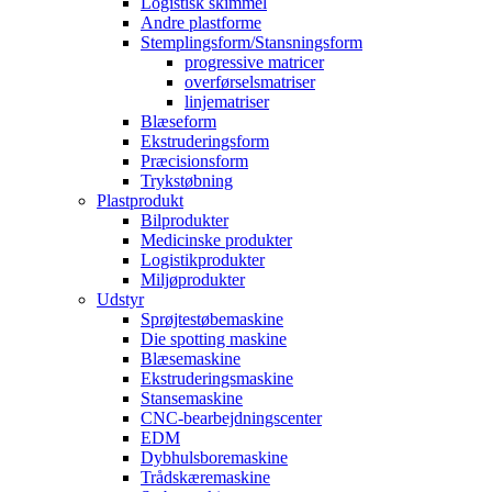
Logistisk skimmel
Andre plastforme
Stemplingsform/Stansningsform
progressive matricer
overførselsmatriser
linjematriser
Blæseform
Ekstruderingsform
Præcisionsform
Trykstøbning
Plastprodukt
Bilprodukter
Medicinske produkter
Logistikprodukter
Miljøprodukter
Udstyr
Sprøjtestøbemaskine
Die spotting maskine
Blæsemaskine
Ekstruderingsmaskine
Stansemaskine
CNC-bearbejdningscenter
EDM
Dybhulsboremaskine
Trådskæremaskine