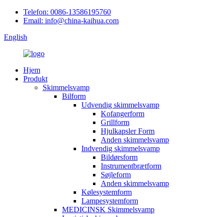
Telefon: 0086-13586195760
Email: info@china-kaihua.com
English
Hjem
Produkt
Skimmelsvamp
Bilform
Udvendig skimmelsvamp
Kofangerform
Grillform
Hjulkapsler Form
Anden skimmelsvamp
Indvendig skimmelsvamp
Bildørsform
Instrumentbrætform
Søjleform
Anden skimmelsvamp
Kølesystemform
Lampesystemform
MEDICINSK Skimmelsvamp