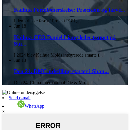
Kaihua Formbeherskelse: Præcision og farve...
I den kritiske fase af Projekt P181, ...
Jun
18
Kaihua CEO Daniel Liang leder teamet på
Stu...
I 2024 blev Kaihua Molds integrerede smarte f...
Jun
13
Den 24. DMC-udstilling starter i Shan...
Den 24. China International Die & Mo...
Send e-mail
WhatsApp
x