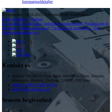
forespørgsel
detaljer
© Ophavsret - 2010-2022: Alle rettigheder forbeholdes.
Hotte produkter
-
Sitemap
Automatisk skraldespand
,
Indendørs skraldespande
,
Pedalspande til
køkkenet
,
Køkkenskabsspand
,
Vægskabe til opbevaring
,
Træk
skraldespandsskabet ud
,
Kontakt os
Adresse: No.301 Le Hua Road, Mold New Town, Xinqian,
Huangyan, Taizhou, Zhejiang, 318020, PRChina.
Telefon: 0086-13586195760
info@china-kaihua.com
Seneste begivenhed
Jun
18